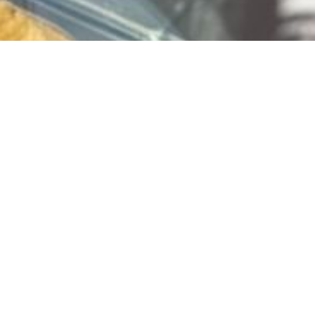
Vlaai bestellen? Bestel
via
www.limburgiavlaai.nl
Jouw favoriete vlaai, snel en makkelijk besteld!
Of klik hier