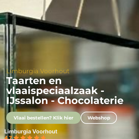
Limburgia Voorhout
Taarten en
vlaaispeciaalzaak -
IJssalon - Chocolaterie
Vlaai bestellen? Klik hier
Webshop
Limburgia Voorhout
4.7