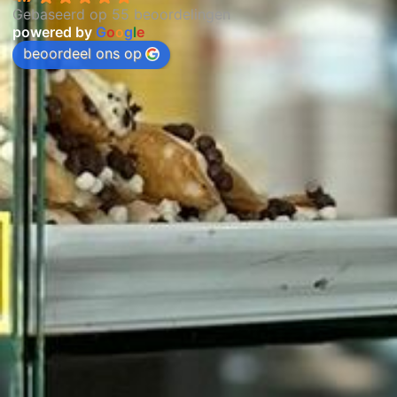
Gebaseerd op 55 beoordelingen
powered by
G
o
o
g
l
e
beoordeel ons op