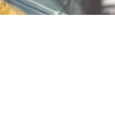
Vlaai bestellen? Bestel
via
www.limburgiavlaai.nl
Jouw favoriete vlaai, snel en makkelijk besteld!
Of klik hier