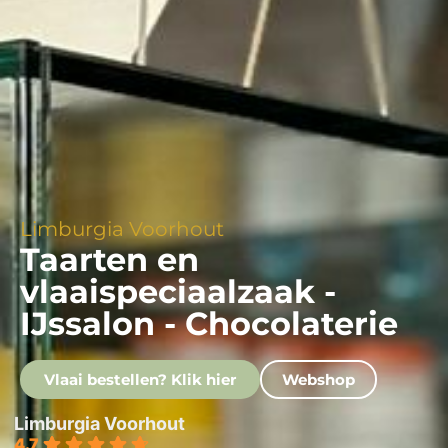
Limburgia Voorhout
Taarten en
vlaaispeciaalzaak -
IJssalon - Chocolaterie
Vlaai bestellen? Klik hier
Webshop
Limburgia Voorhout
4.7