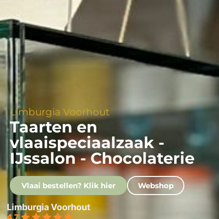
Limburgia Voorhout
Taarten en
vlaaispeciaalzaak -
IJssalon - Chocolaterie
Vlaai bestellen? Klik hier
Webshop
Limburgia Voorhout
4.7