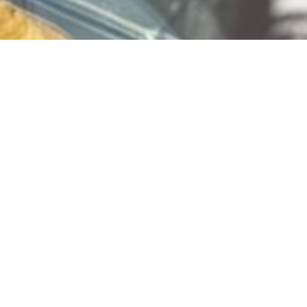
Vlaai bestellen? Bestel
via
www.limburgiavlaai.nl
Jouw favoriete vlaai, snel en makkelijk besteld!
Of klik hier