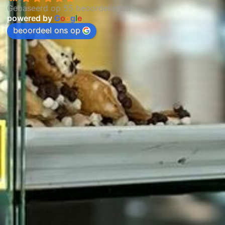
Gebaseerd op 55 beoordelingen
powered by
G
o
o
g
l
e
beoordeel ons op