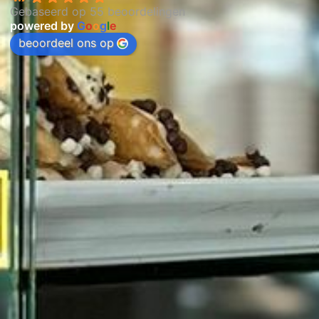
Gebaseerd op 55 beoordelingen
powered by
G
o
o
g
l
e
beoordeel ons op