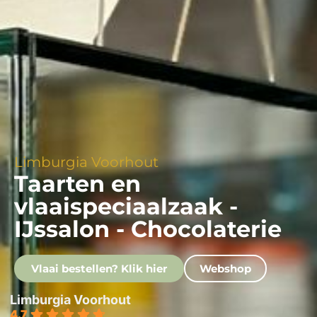
Limburgia Voorhout
Taarten en
vlaaispeciaalzaak -
IJssalon - Chocolaterie
Vlaai bestellen? Klik hier
Webshop
Limburgia Voorhout
4.7