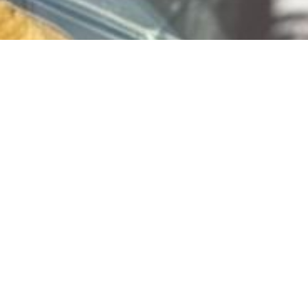
Vlaai bestellen? Bestel
via
www.limburgiavlaai.nl
Jouw favoriete vlaai, snel en makkelijk besteld!
Of klik hier