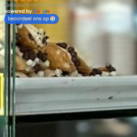
Gebaseerd op 55 beoordelingen
powered by
G
o
o
g
l
e
beoordeel ons op