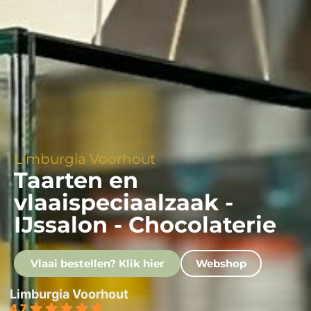
Limburgia Voorhout
Taarten en
vlaaispeciaalzaak -
IJssalon - Chocolaterie
Vlaai bestellen? Klik hier
Webshop
Limburgia Voorhout
4.7