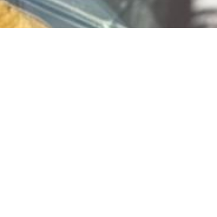
Vlaai bestellen? Bestel
via
www.limburgiavlaai.nl
Jouw favoriete vlaai, snel en makkelijk besteld!
Of klik hier