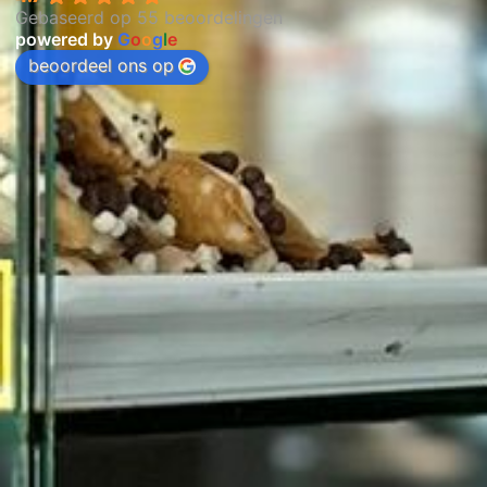
Gebaseerd op 55 beoordelingen
powered by
G
o
o
g
l
e
beoordeel ons op