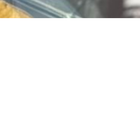
Vlaai bestellen? Bestel
via
www.limburgiavlaai.nl
Jouw favoriete vlaai, snel en makkelijk besteld!
Of klik hier