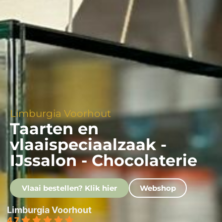
Limburgia Voorhout
Taarten en
vlaaispeciaalzaak -
IJssalon - Chocolaterie
Vlaai bestellen? Klik hier
Webshop
Limburgia Voorhout
4.7