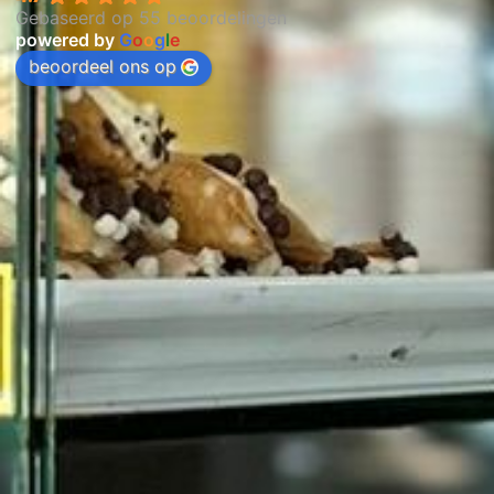
Gebaseerd op 55 beoordelingen
powered by
G
o
o
g
l
e
beoordeel ons op