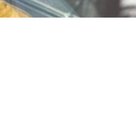
Vlaai bestellen? Bestel
via
www.limburgiavlaai.nl
Jouw favoriete vlaai, snel en makkelijk besteld!
Of klik hier