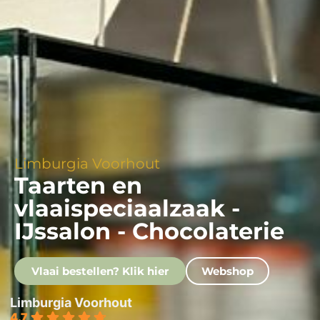
Limburgia Voorhout
Taarten en
vlaaispeciaalzaak -
IJssalon - Chocolaterie
Vlaai bestellen? Klik hier
Webshop
Limburgia Voorhout
4.7