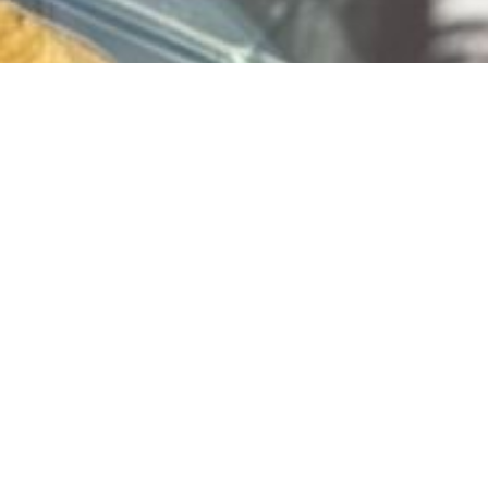
Vlaai bestellen? Bestel
via
www.limburgiavlaai.nl
Jouw favoriete vlaai, snel en makkelijk besteld!
Of klik hier