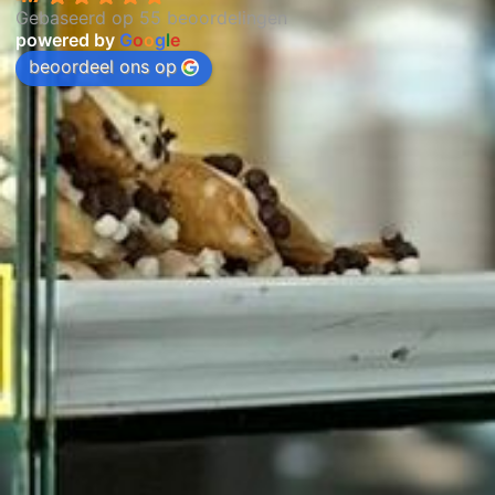
Gebaseerd op 55 beoordelingen
powered by
G
o
o
g
l
e
beoordeel ons op