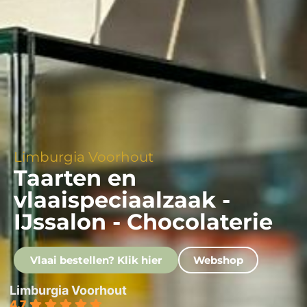
Limburgia Voorhout
Taarten en
vlaaispeciaalzaak -
IJssalon - Chocolaterie
Vlaai bestellen? Klik hier
Webshop
Limburgia Voorhout
4.7