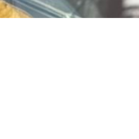
Vlaai bestellen? Bestel
via
www.limburgiavlaai.nl
Jouw favoriete vlaai, snel en makkelijk besteld!
Of klik hier