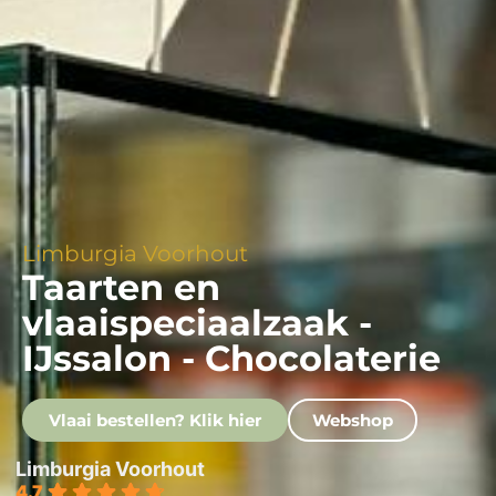
Limburgia Voorhout
Taarten en
vlaaispeciaalzaak -
IJssalon - Chocolaterie
Vlaai bestellen? Klik hier
Webshop
Limburgia Voorhout
4.7