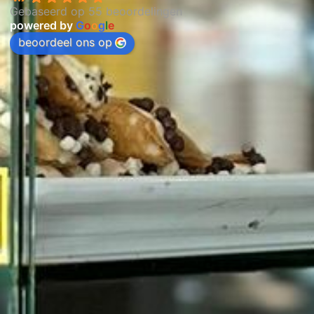
Gebaseerd op 55 beoordelingen
powered by
G
o
o
g
l
e
beoordeel ons op