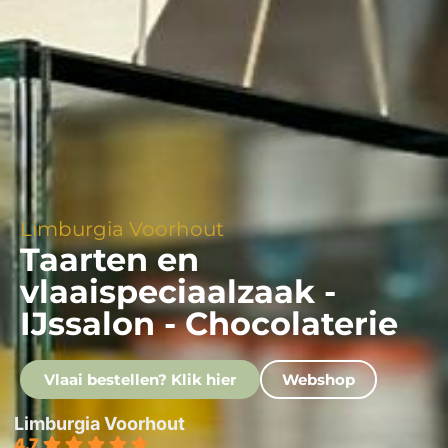
Limburgia Voorhout
Taarten en
vlaaispeciaalzaak -
IJssalon - Chocolaterie
Vlaai bestellen? Klik hier
Webshop
Limburgia Voorhout
4.7