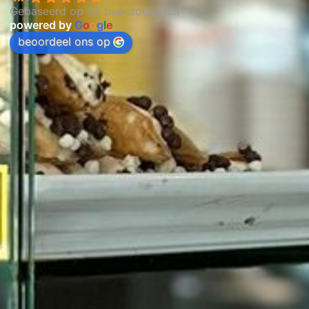
Gebaseerd op 55 beoordelingen
powered by
G
o
o
g
l
e
beoordeel ons op