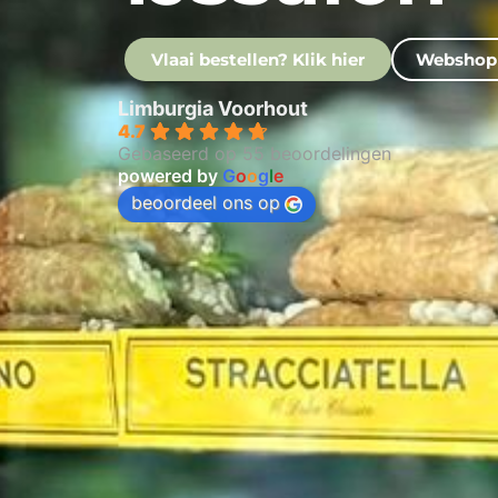
Vlaai bestellen? Klik hier
Webshop
Limburgia Voorhout
4.7
Gebaseerd op 55 beoordelingen
powered by
G
o
o
g
l
e
beoordeel ons op