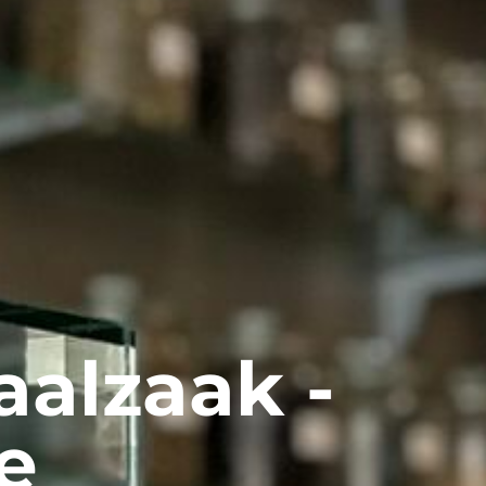
aalzaak -
e