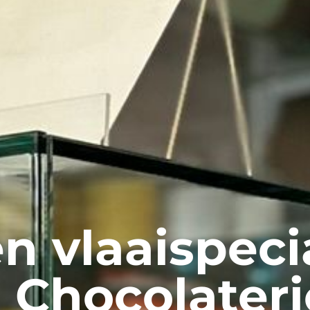
n vlaaispeci
- Chocolateri